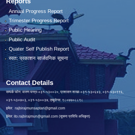
Reports
Annual Progress Report
Trimester Progress Report
Public Hearing
Public Audit
Quater Self Publish Report
स्वत: प्रकाशन सार्जवनिक सूचना
Contact Details
सम्पर्क फोन: वारुण यन्त्र-०३१-५३००२०, प्रशासन शाखा-०३१-५३०६४३, ०३१-५३०९९६,
०३१-५३०७०३, ०३१-५३००३७, एम्बुलेन्स: ९८०७७०८८९८
इमेल:
rajbirajmunsaptari@gmail.com
ईमेल:
ito.rajbirajmun@gmail.com
(सूचना प्रविधि अधिकृत)