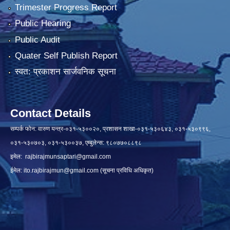
Trimester Progress Report
Public Hearing
Public Audit
Quater Self Publish Report
स्वत: प्रकाशन सार्जवनिक सूचना
Contact Details
सम्पर्क फोन: वारुण यन्त्र-०३१-५३००२०, प्रशासन शाखा-०३१-५३०६४३, ०३१-५३०९९६,
०३१-५३०७०३, ०३१-५३००३७, एम्बुलेन्स: ९८०७७०८८९८
इमेल:
rajbirajmunsaptari@gmail.com
ईमेल:
ito.rajbirajmun@gmail.com
(सूचना प्रविधि अधिकृत)