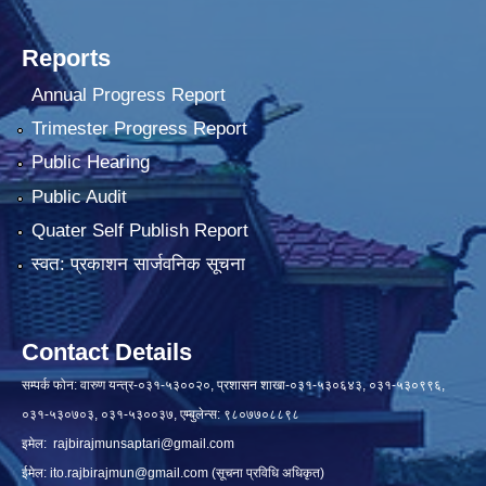
Reports
Annual Progress Report
Trimester Progress Report
Public Hearing
Public Audit
Quater Self Publish Report
स्वत: प्रकाशन सार्जवनिक सूचना
Contact Details
सम्पर्क फोन: वारुण यन्त्र-०३१-५३००२०, प्रशासन शाखा-०३१-५३०६४३, ०३१-५३०९९६,
०३१-५३०७०३, ०३१-५३००३७, एम्बुलेन्स: ९८०७७०८८९८
इमेल:
rajbirajmunsaptari@gmail.com
ईमेल:
ito.rajbirajmun@gmail.com
(सूचना प्रविधि अधिकृत)