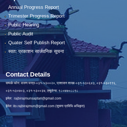
Annual Progress Report
Trimester Progress Report
Public Hearing
Public Audit
Quater Self Publish Report
स्वत: प्रकाशन सार्जवनिक सूचना
Contact Details
सम्पर्क फोन: वारुण यन्त्र-०३१-५३००२०, प्रशासन शाखा-०३१-५३०६४३, ०३१-५३०९९६,
०३१-५३०७०३, ०३१-५३००३७, एम्बुलेन्स: ९८०७७०८८९८
इमेल:
rajbirajmunsaptari@gmail.com
ईमेल:
ito.rajbirajmun@gmail.com
(सूचना प्रविधि अधिकृत)