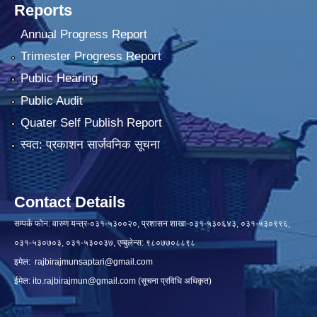
Reports
Annual Progress Report
Trimester Progress Report
Public Hearing
Public Audit
Quater Self Publish Report
स्वत: प्रकाशन सार्जवनिक सूचना
Contact Details
सम्पर्क फोन: वारुण यन्त्र-०३१-५३००२०, प्रशासन शाखा-०३१-५३०६४३, ०३१-५३०९९६,
०३१-५३०७०३, ०३१-५३००३७, एम्बुलेन्स: ९८०७७०८८९८
इमेल:
rajbirajmunsaptari@gmail.com
ईमेल:
ito.rajbirajmun@gmail.com
(सूचना प्रविधि अधिकृत)