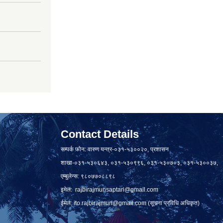
Contact Details
सम्पर्क फोन: वारुण यन्त्र-०३१-५३००२०, प्रशासन
शाखा-०३१-५३०६४३, ०३१-५३०९९६, ०३१-५३०७०३, ०३१-५३००३७,
एम्बुलेन्स: ९८०७७०८८९८
इमेल:
rajbirajmunsaptari@gmail.com
ईमेल:
ito.rajbirajmun@gmail.com
(सूचना प्रविधि अधिकृत)