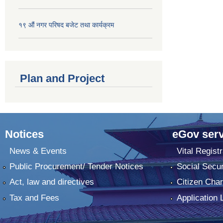
१९ औं नगर परिषद बजेट तथा कार्यक्रम
Plan and Project
Notices
eGov serv
News & Events
Vital Registr
Public Procurement/ Tender Notices
Social Secur
Act, law and directives
Citizen Char
Tax and Fees
Application 