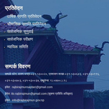
प्रतिवेदन
वार्षिक प्रगति प्रतिवेदन
चौमासिक प्रगति प्रतिवेदन
सार्वजनिक सुनुवाई
सार्वजनिक परीक्षण
न्यायिक समिति
सम्पर्क विवरण
सम्पर्क फोन: वारुण यन्त्र-०३१-५३००२०, प्रशासन शाखा-०३१-५३०६४३, ०३१-५३०९९६,
०३१-५३०७०३, ०३१-५३००३७, एम्बुलेन्स: ९८०७७०८८९८
इमेल:
rajbirajmunsaptari@gmail.com
ईमेल:
ito.rajbirajmun@gmail.com
(सूचना प्रविधि अधिकृत)
इमेल:
info@rajbirajmun.gov.np