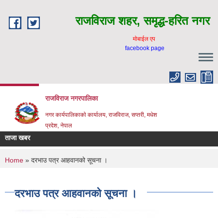
Skip to main content
राजविराज शहर, समृद्ध-हरित नगर
माेबाईल एप
facebook page
राजविराज नगरपालिका
नगर कार्यपालिकाकाे कार्यालय, राजविराज, सप्तरी, मधेश
प्रदेश, नेपाल
ताजा खबर
You are here
Home
» दरभाउ पत्र आहवानको सूचना ।
दरभाउ पत्र आहवानको सूचना ।