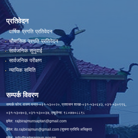
प्रतिवेदन
वार्षिक प्रगति प्रतिवेदन
चौमासिक प्रगति प्रतिवेदन
सार्वजनिक सुनुवाई
सार्वजनिक परीक्षण
न्यायिक समिति
सम्पर्क विवरण
सम्पर्क फोन: वारुण यन्त्र-०३१-५३००२०, प्रशासन शाखा-०३१-५३०६४३, ०३१-५३०९९६,
०३१-५३०७०३, ०३१-५३००३७, एम्बुलेन्स: ९८०७७०८८९८
इमेल:
rajbirajmunsaptari@gmail.com
ईमेल:
ito.rajbirajmun@gmail.com
(सूचना प्रविधि अधिकृत)
इमेल:
info@rajbirajmun.gov.np