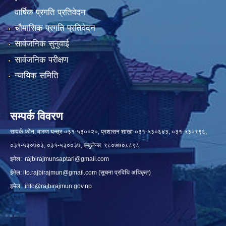
वार्षिक प्रगति प्रतिवेदन
चौमासिक प्रगति प्रतिवेदन
सार्वजनिक सुनुवाई
सार्वजनिक परीक्षण
न्यायिक समिति
सम्पर्क विवरण
सम्पर्क फोन: वारुण यन्त्र-०३१-५३००२०, प्रशासन शाखा-०३१-५३०६४३, ०३१-५३०९९६,
०३१-५३०७०३, ०३१-५३००३७, एम्बुलेन्स: ९८०७७०८८९८
इमेल:
rajbirajmunsaptari@gmail.com
ईमेल:
ito.rajbirajmun@gmail.com
(सूचना प्रविधि अधिकृत)
इमेल:
info@rajbirajmun.gov.np