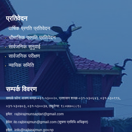
प्रतिवेदन
वार्षिक प्रगति प्रतिवेदन
चौमासिक प्रगति प्रतिवेदन
सार्वजनिक सुनुवाई
सार्वजनिक परीक्षण
न्यायिक समिति
सम्पर्क विवरण
सम्पर्क फोन: वारुण यन्त्र-०३१-५३००२०, प्रशासन शाखा-०३१-५३०६४३, ०३१-५३०९९६,
०३१-५३०७०३, ०३१-५३००३७, एम्बुलेन्स: ९८०७७०८८९८
इमेल:
rajbirajmunsaptari@gmail.com
ईमेल:
ito.rajbirajmun@gmail.com
(सूचना प्रविधि अधिकृत)
इमेल:
info@rajbirajmun.gov.np