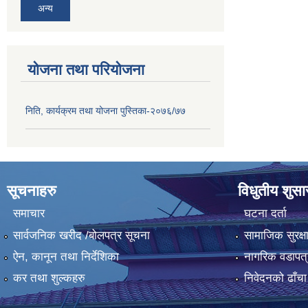
अन्य
योजना तथा परियोजना
निति, कार्यक्रम तथा योजना पुस्तिका-२०७६/७७
सूचनाहरु
विधुतीय शुस
समाचार
घटना दर्ता
सार्वजनिक खरीद /बोलपत्र सूचना
सामाजिक सुरक्ष
ऐन, कानून तथा निर्देशिका
नागरिक वडापत्
कर तथा शुल्कहरु
निवेदनको ढाँचा