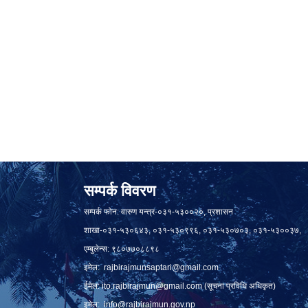
सम्पर्क विवरण
सम्पर्क फोन: वारुण यन्त्र-०३१-५३००२०, प्रशासन
शाखा-०३१-५३०६४३, ०३१-५३०९९६, ०३१-५३०७०३, ०३१-५३००३७,
एम्बुलेन्स: ९८०७७०८८९८
इमेल:
rajbirajmunsaptari@gmail.com
ईमेल:
ito.rajbirajmun@gmail.com
(सूचना प्रविधि अधिकृत)
इमेल:
info@rajbirajmun.gov.np