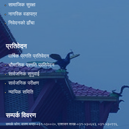
सामाजिक सुरक्षा
नागरिक वडापत्र
निवेदनको ढाँचा
प्रतिवेदन
वार्षिक प्रगति प्रतिवेदन
चौमासिक प्रगति प्रतिवेदन
सार्वजनिक सुनुवाई
सार्वजनिक परीक्षण
न्यायिक समिति
सम्पर्क विवरण
सम्पर्क फोन: वारुण यन्त्र-०३१-५३००२०, प्रशासन शाखा-०३१-५३०६४३, ०३१-५३०९९६,