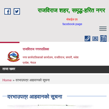
Skip to main content
राजविराज शहर, समृद्ध-हरित नगर
माेबाईल एप
facebook page
राजविराज नगरपालिका
नगर कार्यपालिकाकाे कार्यालय, राजविराज, सप्तरी, मधेश
प्रदेश, नेपाल
ताजा खबर
You are here
Home
» दरभाउपत्र आहवानको सूचना
दरभाउपत्र आहवानको सूचना