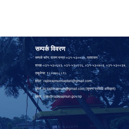
सम्पर्क विवरण
सम्पर्क फोन: वारुण यन्त्र-०३१-५३००२०, प्रशासन
शाखा-०३१-५३०६४३, ०३१-५३०९९६, ०३१-५३०७०३, ०३१-५३००३७,
एम्बुलेन्स: ९८०७७०८८९८
इमेल:
rajbirajmunsaptari@gmail.com
ईमेल:
ito.rajbirajmun@gmail.com
(सूचना प्रविधि अधिकृत)
इमेल:
info@rajbirajmun.gov.np