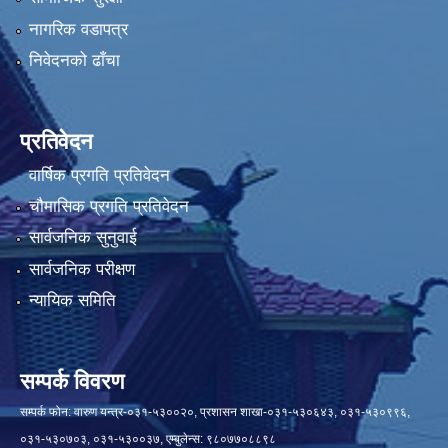
नागरिक वडापत्र
निवेदनको ढाँचा
प्रतिवेदन
वार्षिक प्रगति प्रतिवेदन
चौमासिक प्रगति प्रतिवेदन
सार्वजनिक सुनुवाई
सार्वजनिक परीक्षण
न्यायिक समिति
सम्पर्क विवरण
सम्पर्क फोन: वारुण यन्त्र-०३१-५३००२०, प्रशासन शाखा-०३१-५३०६४३, ०३१-५३०९९६,
०३१-५३०७०३, ०३१-५३००३७, एम्बुलेन्स: ९८०७७०८८९८