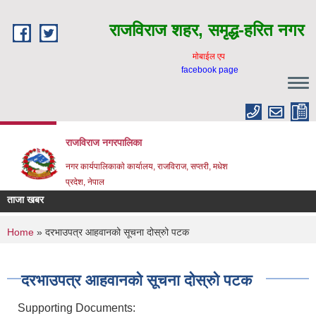
Skip to main content
राजविराज शहर, समृद्ध-हरित नगर
माेबाईल एप
facebook page
राजविराज नगरपालिका
नगर कार्यपालिकाकाे कार्यालय, राजविराज, सप्तरी, मधेश
प्रदेश, नेपाल
ताजा खबर
You are here
Home
» दरभाउपत्र आहवानको सूचना दोस्रुो पटक
दरभाउपत्र आहवानको सूचना दोस्रुो पटक
Supporting Documents: