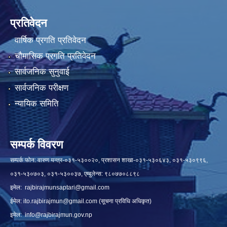
प्रतिवेदन
वार्षिक प्रगति प्रतिवेदन
चौमासिक प्रगति प्रतिवेदन
सार्वजनिक सुनुवाई
सार्वजनिक परीक्षण
न्यायिक समिति
सम्पर्क विवरण
सम्पर्क फोन: वारुण यन्त्र-०३१-५३००२०, प्रशासन शाखा-०३१-५३०६४३, ०३१-५३०९९६,
०३१-५३०७०३, ०३१-५३००३७, एम्बुलेन्स: ९८०७७०८८९८
इमेल:
rajbirajmunsaptari@gmail.com
ईमेल:
ito.rajbirajmun@gmail.com
(सूचना प्रविधि अधिकृत)
इमेल:
info@rajbirajmun.gov.np