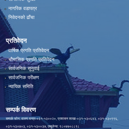
नागरिक वडापत्र
निवेदनको ढाँचा
प्रतिवेदन
वार्षिक प्रगति प्रतिवेदन
चौमासिक प्रगति प्रतिवेदन
सार्वजनिक सुनुवाई
सार्वजनिक परीक्षण
न्यायिक समिति
सम्पर्क विवरण
सम्पर्क फोन: वारुण यन्त्र-०३१-५३००२०, प्रशासन शाखा-०३१-५३०६४३, ०३१-५३०९९६,
०३१-५३०७०३, ०३१-५३००३७, एम्बुलेन्स: ९८०७७०८८९८