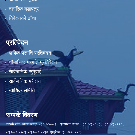
नागरिक वडापत्र
निवेदनको ढाँचा
प्रतिवेदन
वार्षिक प्रगति प्रतिवेदन
चौमासिक प्रगति प्रतिवेदन
सार्वजनिक सुनुवाई
सार्वजनिक परीक्षण
न्यायिक समिति
सम्पर्क विवरण
सम्पर्क फोन: वारुण यन्त्र-०३१-५३००२०, प्रशासन शाखा-०३१-५३०६४३, ०३१-५३०९९६,
०३१-५३०७०३, ०३१-५३००३७, एम्बुलेन्स: ९८०७७०८८९८