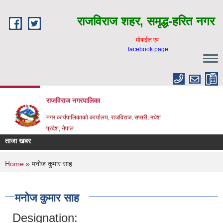
Skip to main content
राजविराज शहर, समृद्ध-हरित नगर
माेबाईल एप
facebook page
राजविराज नगरपालिका
नगर कार्यपालिकाकाे कार्यालय, राजविराज, सप्तरी, मधेश
प्रदेश, नेपाल
ताजा खबर
You are here
Home
» मनोज कुमार साह
मनोज कुमार साह
Designation: