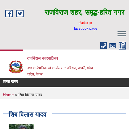
Skip to main content
राजविराज शहर, समृद्ध-हरित नगर
माेबाईल एप
facebook page
राजविराज नगरपालिका
नगर कार्यपालिकाकाे कार्यालय, राजविराज, सप्तरी, मधेश
प्रदेश, नेपाल
ताजा खबर
You are here
Home
» शिब बिलास यादव
शिब बिलास यादव