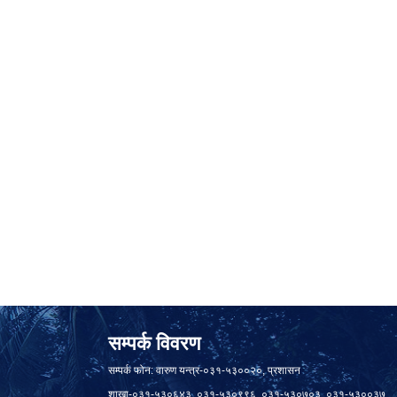
सम्पर्क विवरण
सम्पर्क फोन: वारुण यन्त्र-०३१-५३००२०, प्रशासन
शाखा-०३१-५३०६४३, ०३१-५३०९९६, ०३१-५३०७०३, ०३१-५३००३७,