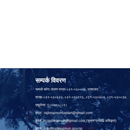
सम्पर्क विवरण
सम्पर्क फोन: वारुण यन्त्र-०३१-५३००२०, प्रशासन
शाखा-०३१-५३०६४३, ०३१-५३०९९६, ०३१-५३०७०३, ०३१-५३००३७,
एम्बुलेन्स: ९८०७७०८८९८
इमेल:
rajbirajmunsaptari@gmail.com
ईमेल:
ito.rajbirajmun@gmail.com
(सूचना प्रविधि अधिकृत)
इमेल:
info@rajbirajmun.gov.np