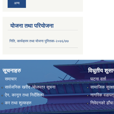
अन्य
योजना तथा परियोजना
निति, कार्यक्रम तथा योजना पुस्तिका-२०७६/७७
सूचनाहरु
विधुतीय शुस
समाचार
घटना दर्ता
सार्वजनिक खरीद /बोलपत्र सूचना
सामाजिक सुरक्ष
ऐन, कानून तथा निर्देशिका
नागरिक वडापत्
कर तथा शुल्कहरु
निवेदनको ढाँचा