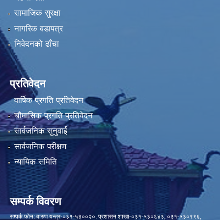
सामाजिक सुरक्षा
नागरिक वडापत्र
निवेदनको ढाँचा
प्रतिवेदन
वार्षिक प्रगति प्रतिवेदन
चौमासिक प्रगति प्रतिवेदन
सार्वजनिक सुनुवाई
सार्वजनिक परीक्षण
न्यायिक समिति
सम्पर्क विवरण
सम्पर्क फोन: वारुण यन्त्र-०३१-५३००२०, प्रशासन शाखा-०३१-५३०६४३, ०३१-५३०९९६,