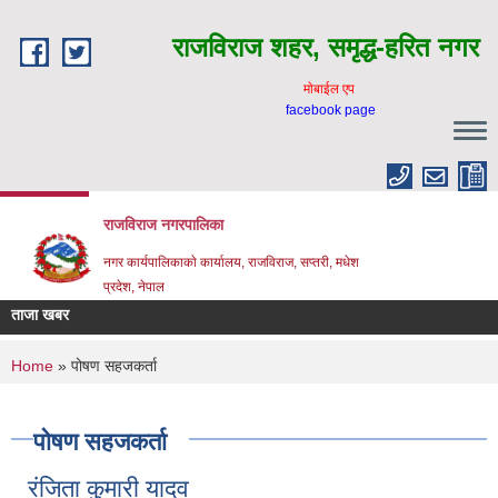
Skip to main content
राजविराज शहर, समृद्ध-हरित नगर
माेबाईल एप
facebook page
राजविराज नगरपालिका
नगर कार्यपालिकाकाे कार्यालय, राजविराज, सप्तरी, मधेश
प्रदेश, नेपाल
ताजा खबर
You are here
Home
» पोषण सहजकर्ता
पोषण सहजकर्ता
रंजिता कुमारी यादव