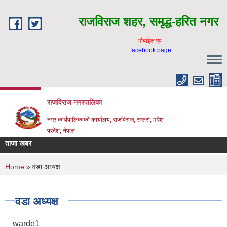
Skip to main content
राजविराज शहर, समृद्ध-हरित नगर
माेबाईल एप
facebook page
राजविराज नगरपालिका
नगर कार्यपालिकाकाे कार्यालय, राजविराज, सप्तरी, मधेश
प्रदेश, नेपाल
ताजा खबर
You are here
Home
» वडा अध्यक्ष
वडा अध्यक्ष
warde1