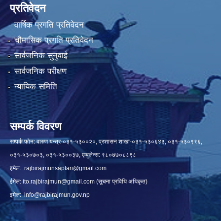
प्रतिवेदन
वार्षिक प्रगति प्रतिवेदन
चौमासिक प्रगति प्रतिवेदन
सार्वजनिक सुनुवाई
सार्वजनिक परीक्षण
न्यायिक समिति
सम्पर्क विवरण
सम्पर्क फोन: वारुण यन्त्र-०३१-५३००२०, प्रशासन शाखा-०३१-५३०६४३, ०३१-५३०९९६,
०३१-५३०७०३, ०३१-५३००३७, एम्बुलेन्स: ९८०७७०८८९८
इमेल:
rajbirajmunsaptari@gmail.com
ईमेल:
ito.rajbirajmun@gmail.com
(सूचना प्रविधि अधिकृत)
इमेल:
info@rajbirajmun.gov.np