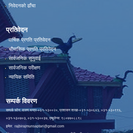
निवेदनको ढाँचा
प्रतिवेदन
वार्षिक प्रगति प्रतिवेदन
चौमासिक प्रगति प्रतिवेदन
सार्वजनिक सुनुवाई
सार्वजनिक परीक्षण
न्यायिक समिति
सम्पर्क विवरण
सम्पर्क फोन: वारुण यन्त्र-०३१-५३००२०, प्रशासन शाखा-०३१-५३०६४३, ०३१-५३०९९६,
०३१-५३०७०३, ०३१-५३००३७, एम्बुलेन्स: ९८०७७०८८९८
इमेल:
rajbirajmunsaptari@gmail.com