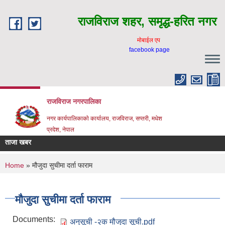
Skip to main content
राजविराज शहर, समृद्ध-हरित नगर
माेबाईल एप
facebook page
राजविराज नगरपालिका
नगर कार्यपालिकाकाे कार्यालय, राजविराज, सप्तरी, मधेश
प्रदेश, नेपाल
ताजा खबर
You are here
Home
» मौजुदा सुचीमा दर्ता फाराम
मौजुदा सुचीमा दर्ता फाराम
Documents:
अनुसूची -२क मौजुदा सूची.pdf