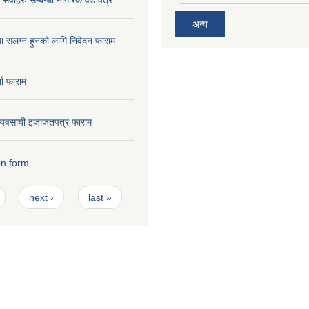
अन्य
मा संलग्न हुनको लागि निवेदन फाराम
ता फाराम
ण व्यवसायी इजाजतपत्र फाराम
on form
next ›
last »