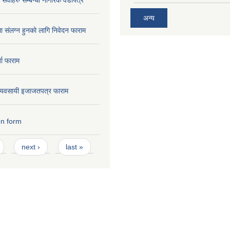
अन्य
मा संलग्न हुनको लागि निवेदन फाराम
ता फाराम
ण व्यवसायी इजाजतपत्र फाराम
on form
next ›
last »