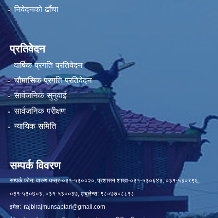
निवेदनको ढाँचा
प्रतिवेदन
वार्षिक प्रगति प्रतिवेदन
चौमासिक प्रगति प्रतिवेदन
सार्वजनिक सुनुवाई
सार्वजनिक परीक्षण
न्यायिक समिति
सम्पर्क विवरण
सम्पर्क फोन: वारुण यन्त्र-०३१-५३००२०, प्रशासन शाखा-०३१-५३०६४३, ०३१-५३०९९६,
०३१-५३०७०३, ०३१-५३००३७, एम्बुलेन्स: ९८०७७०८८९८
इमेल:
rajbirajmunsaptari@gmail.com