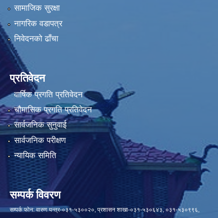
सामाजिक सुरक्षा
नागरिक वडापत्र
निवेदनको ढाँचा
प्रतिवेदन
वार्षिक प्रगति प्रतिवेदन
चौमासिक प्रगति प्रतिवेदन
सार्वजनिक सुनुवाई
सार्वजनिक परीक्षण
न्यायिक समिति
सम्पर्क विवरण
सम्पर्क फोन: वारुण यन्त्र-०३१-५३००२०, प्रशासन शाखा-०३१-५३०६४३, ०३१-५३०९९६,