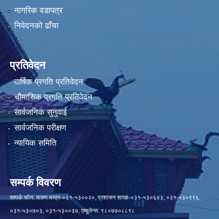
नागरिक वडापत्र
निवेदनको ढाँचा
प्रतिवेदन
वार्षिक प्रगति प्रतिवेदन
चौमासिक प्रगति प्रतिवेदन
सार्वजनिक सुनुवाई
सार्वजनिक परीक्षण
न्यायिक समिति
सम्पर्क विवरण
सम्पर्क फोन: वारुण यन्त्र-०३१-५३००२०, प्रशासन शाखा-०३१-५३०६४३, ०३१-५३०९९६,
०३१-५३०७०३, ०३१-५३००३७, एम्बुलेन्स: ९८०७७०८८९८