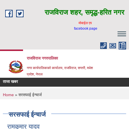
Skip to main content
राजविराज शहर, समृद्ध-हरित नगर
माेबाईल एप
facebook page
राजविराज नगरपालिका
नगर कार्यपालिकाकाे कार्यालय, राजविराज, सप्तरी, मधेश
प्रदेश, नेपाल
ताजा खबर
You are here
Home
» सरसफाई ईन्चार्ज
सरसफाई ईन्चार्ज
रामकुमार यादव