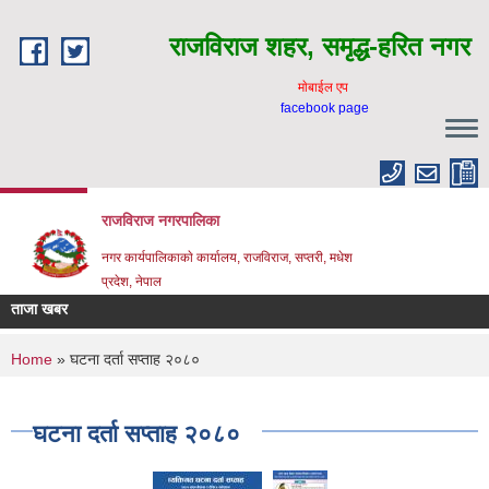
Skip to main content
राजविराज शहर, समृद्ध-हरित नगर
माेबाईल एप
facebook page
राजविराज नगरपालिका
नगर कार्यपालिकाकाे कार्यालय, राजविराज, सप्तरी, मधेश
प्रदेश, नेपाल
ताजा खबर
You are here
Home
» घटना दर्ता सप्ताह २०८०
घटना दर्ता सप्ताह २०८०