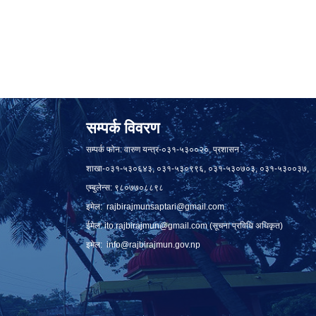
सम्पर्क विवरण
सम्पर्क फोन: वारुण यन्त्र-०३१-५३००२०, प्रशासन
शाखा-०३१-५३०६४३, ०३१-५३०९९६, ०३१-५३०७०३, ०३१-५३००३७,
एम्बुलेन्स: ९८०७७०८८९८
इमेल:
rajbirajmunsaptari@gmail.com
ईमेल:
ito.rajbirajmun@gmail.com
(सूचना प्रविधि अधिकृत)
इमेल:
info@rajbirajmun.gov.np